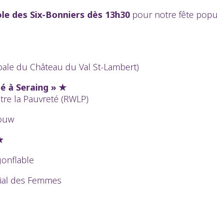
cole des Six-Bonniers dès 13h30
pour notre fête popul
pale du Château du Val St-Lambert)
é à Seraing » ★
tre la Pauvreté (RWLP)
bouw
★
gonflable
cial des Femmes